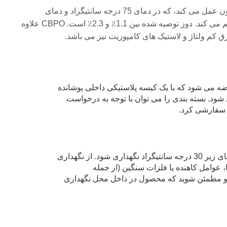
به عنوان یک عامل ولکانیزاسیون عالی برای لاستیک سیلیکون عمل می کند، که در دمای 75 درجه سانتیگراد و دمای
ولکانیزاسیون 90 درجه سانتیگراد، حمل و نقل ایمن را فراهم می کند. دوز توصیه شده بین 1.1٪ و 2.3٪ است. CBPO علاوه
رق کم ولتاژ و لاستیک های کامپوزیت نیز می باشد.
تخته فیبر 20 کیلوگرمی عرضه می شود که با یک کیسه پلاستیکی داخلی پوشانده
د. بسته بندی را می توان با توجه به درخواست
 سفارشی کرد.
در ظرف در بسته در فضایی با تهویه مناسب و دمای زیر 30 درجه سانتیگراد نگهداری شود. از نگهداری
ا، عوامل کاهنده یا فلزات سنگین (از جمله
د و مطمئن شوید که محصول در داخل محل نگهداری