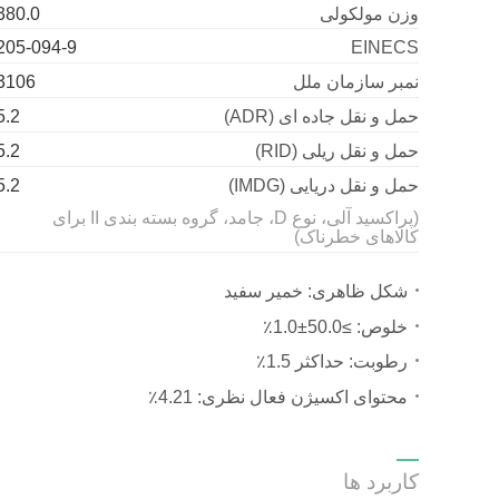
وزن مولکولی
380.0
205-094-9
EINECS
نمبر سازمان ملل
3106
حمل و نقل جاده ای (ADR)
5.2
حمل و نقل ریلی (RID)
5.2
حمل و نقل دریایی (IMDG)
5.2
(پراکسید آلی، نوع D، جامد، گروه بسته بندی II برای
کالاهای خطرناک)
شکل ظاهری: خمیر سفید
خلوص: ≥50.0±1.0٪
رطوبت: حداکثر 1.5٪
محتوای اکسیژن فعال نظری: 4.21٪
کاربرد ها