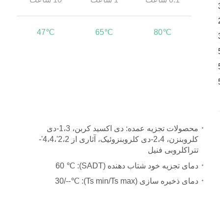
47℃
65℃
80℃
محصولات تجزیه عمده: دی اکسید کربن، 1،3-دی
کلروبنزن، 2،4-دی کلروبنزوئیک، آثاری از 2،2'،4،4'-
تتراکلروبی فنیل
دمای تجزیه خود شتاب دهنده (SADT):
60 ℃
دمای ذخیره سازی (Ts min/Ts max):
30/--℃