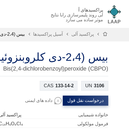
پراکسیدهای آ
لی روند پلیمرسازی رابا نتایج
موثر ساده می سازد
LAAP
پراکسید آلی
آسیل پراکسیدها
بیس (2،4-دی کلروبنزوئیل)پراکسید (CBPO)
بیس (2،4-دی کلروبنزوئیل)پراکسید (CBPO)
Bis(2,4-dichlorobenzoyl)peroxide (CBPO)
CAS
133-14-2
UN
3106
درخواست نقل قول
داده های ایمنی
خانواده شیمیایی
پراکسید آلی
فرمول مولکولی
C₁₄H₆O₄Cl₄