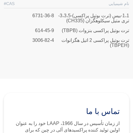
نام شیمیایی
CAS#
1،1-بیس (ترت بوتیل پراکسی)-3،3،5-
6731-36-8
تری متیل سیکلوهگزان (CH335)
ترت بوتیل پراکسی بنزوات (TBPB)
614-45-9
ترت بوتیل پراکسی 2 اتیل هگزانوات
3006-82-4
(TBPEH)
تماس با ما
از زمان تأسیس در سال 1966، LAAP خود را به عنوان
اولین تولید کننده پراکسیدهای آلی در چین که برای