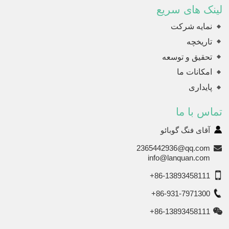
لینک های سریع
نمایه شرکت
تاریخچه
تحقیق و توسعه
امکانات ما
پایداری
تماس با ما
آقای فنگ گوبائو
2365442936@qq.com
info@lanquan.com
+86-13893458111
+86-931-7971300
+86-13893458111