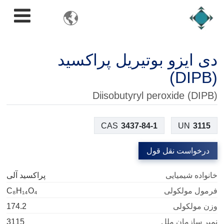

دی ایزو بوتیریل پراکسید
(DIPB)
Diisobutyryl peroxide (DIPB)
CAS
3437-84-1
UN
3115
درخواست نقل قول
خانواده شیمیایی
پراکسید آلی
فرمول مولکولی
C₈H₁₄O₄
وزن مولکولی
174.2
نمبر سازمان ملل
3115