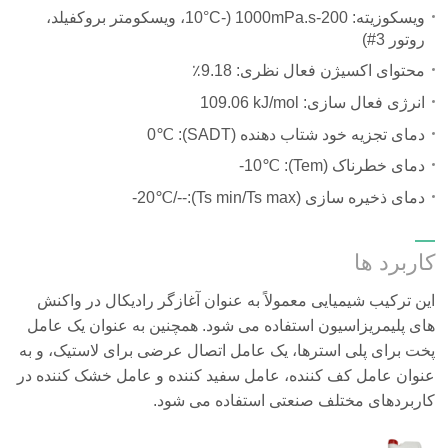
ویسکوزیته: 200-1000mPa.s (-10°C، ویسکومتر بروکفیلد،
روتور 3#)
محتوای اکسیژن فعال نظری: 9.18٪
انرژی فعال سازی:
109.06 kJ/mol
دمای تجزیه خود شتاب دهنده (SADT):
0℃
دمای خطرناک (Tem):
-10℃
دمای ذخیره سازی (Ts min/Ts max):
-20℃/--
کاربرد ها
این ترکیب شیمیایی معمولاً به عنوان آغازگر رادیکال در واکنش
های پلیمریزاسیون استفاده می شود. همچنین به عنوان یک عامل
پخت برای پلی استرها، یک عامل اتصال عرضی برای لاستیک، و به
عنوان عامل کف کننده، عامل سفید کننده و عامل خشک کننده در
کاربردهای مختلف صنعتی استفاده می شود.