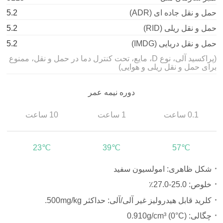
حمل و نقل جاده ای (ADR)
5.2
حمل و نقل ریلی (RID)
5.2
حمل و نقل دریایی (IMDG)
5.2
(پراکسید آلی، نوع D، مایع، تحت کنترل دما در حمل و نقل، ممنوع
برای حمل و نقل ریلی و هوایی)
دوره نیمه عمر
0.1 ساعت
1 ساعت
10 ساعت
23℃
39℃
57℃
شکل ظاهری: امولسیون سفید
خلوص: 25.0-27.0٪
کلرید قابل هیدرولیز غیر آلی/آلی: حداکثر
500mg/kg
.
چگالی:
0.910g/cm³ (0°C)