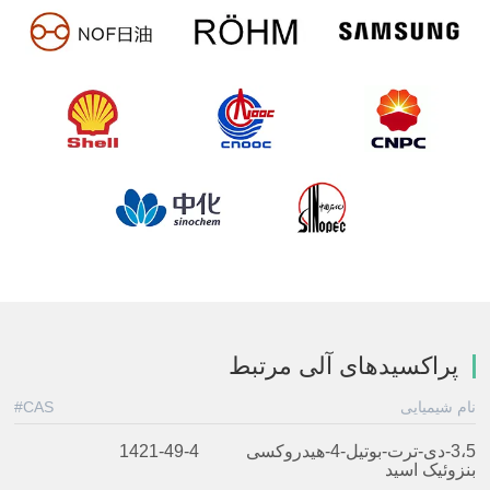
پراکسیدهای آلی مرتبط
نام شیمیایی
CAS#
3،5-دی-ترت-بوتیل-4-هیدروکسی
1421-49-4
بنزوئیک اسید