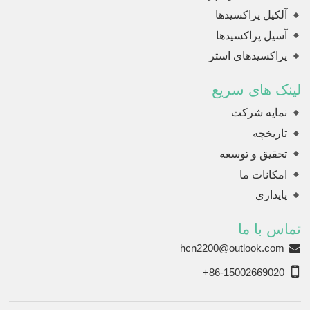
آلکیل پراکسیدها
آسیل پراکسیدها
پراکسیدهای استر
لینک های سریع
نمایه شرکت
تاریخچه
تحقیق و توسعه
امکانات ما
پایداری
تماس با ما
hcn2200@outlook.com
+86-15002669020