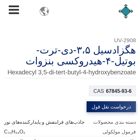

UV-2908
هگزادسیل ۳،۵-دی-ترت-
بوتیل-۴-هیدروکسی بنزوات
Hexadecyl 3,5-di-tert-butyl-4-hydroxybenzoate
CAS
67845-93-6
درخواست نقل قول
دسته بندی محصولات
جاذب‌های فرابنفش و پایدارکننده‌های نور
فرمول مولکولی
C₃₁H₅₄O₃