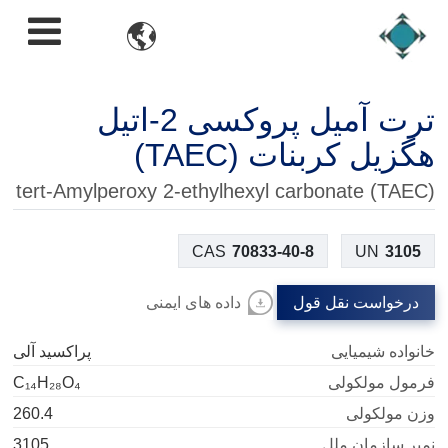

ترت آمیل پروکسی 2-اتیل
هگزیل کربنات (TAEC)
tert-Amylperoxy 2-ethylhexyl carbonate (TAEC)
CAS
70833-40-8
UN
3105
درخواست نقل قول
داده های ایمنی
خانواده شیمیایی
پراکسید آلی
فرمول مولکولی
C₁₄H₂₈O₄
وزن مولکولی
260.4
نمبر سازمان ملل
3105