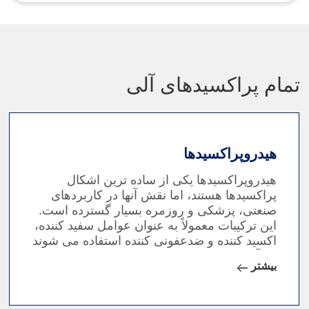
تمام پراکسیدهای آلی
هیدروپراکسیدها
هیدروپراکسیدها یکی از ساده ترین اشکال
پراکسیدها هستند، اما نقش آنها در کاربردهای
صنعتی، پزشکی و روزمره بسیار گسترده است.
این ترکیبات معمولاً به عنوان عوامل سفید کننده،
اکسید کننده و ضدعفونی کننده استفاده می شوند
که آنها را در تولید کاغذ، منسوجات و محصولات
بیشتر
مراقبت شخصی ضروری می کند.