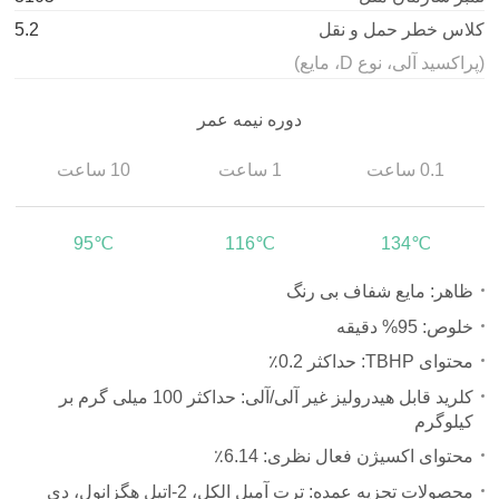
کلاس خطر حمل و نقل
5.2
(پراکسید آلی، نوع D، مایع)
دوره نیمه عمر
0.1 ساعت
1 ساعت
10 ساعت
95℃
116℃
134℃
ظاهر: مایع شفاف بی رنگ
خلوص: 95% دقیقه
محتوای TBHP: حداکثر 0.2٪
کلرید قابل هیدرولیز غیر آلی/آلی: حداکثر 100 میلی گرم بر
کیلوگرم
محتوای اکسیژن فعال نظری: 6.14٪
محصولات تجزیه عمده: ترت آمیل الکل، 2-اتیل هگزانول، دی