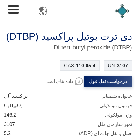

دی ترت بوتیل پراکسید (DTBP)
Di-tert-butyl peroxide (DTBP)
CAS
110-05-4
UN
3107
درخواست نقل قول
داده های ایمنی
خانواده شیمیایی
پراکسید آلی
فرمول مولکولی
C₈H₁₈O₂
وزن مولکولی
146.2
نمبر سازمان ملل
3107
حمل و نقل جاده ای (ADR)
5.2