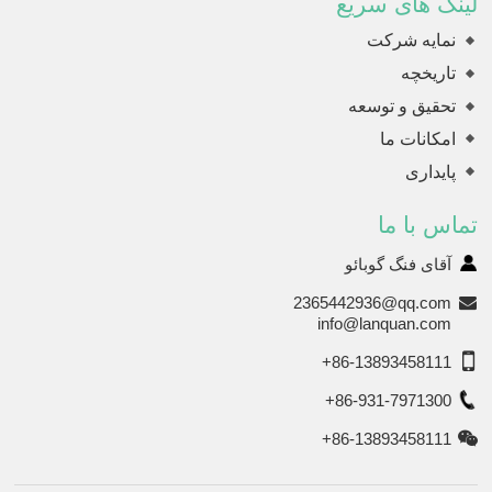
لینک های سریع
نمایه شرکت
تاریخچه
تحقیق و توسعه
امکانات ما
پایداری
تماس با ما
آقای فنگ گوبائو
2365442936@qq.com
info@lanquan.com
+86-13893458111
+86-931-7971300
+86-13893458111