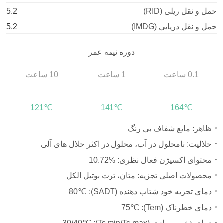
حمل و نقل ریلی (RID)
5.2
حمل و نقل دریایی (IMDG)
5.2
دوره نیمه عمر
0.1 ساعت
1 ساعت
10 ساعت
121℃
141℃
164℃
ظاهر: مایع شفاف بی رنگ
حلالیت: نامحلول در آب، محلول در اکثر حلال های آلی
محتوای اکسیژن فعال نظری:
10.72%
محصولات اصلی تجزیه: متان، ترت بوتیل الکل
دمای تجزیه خود شتاب دهنده (SADT):
80℃
دمای خطرناک (Tem):
75℃
دمای ذخیره سازی (Ts min/Ts max):
-30/40℃